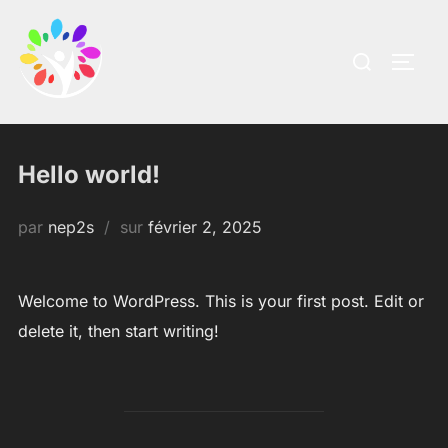
Aller
au
Rechercher :
PERM
contenu
Hello world!
Publié
par
nep2s
sur
février 2, 2025
le
Welcome to WordPress. This is your first post. Edit or
delete it, then start writing!